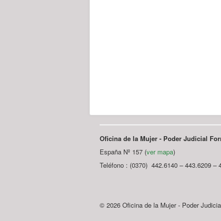
Oficina de la Mujer - Poder Judicial F
España Nº 157 (
ver mapa
)
Teléfono : (0370) 442.6140 – 443.6209 – 
© 2026 Oficina de la Mujer - Poder Judici