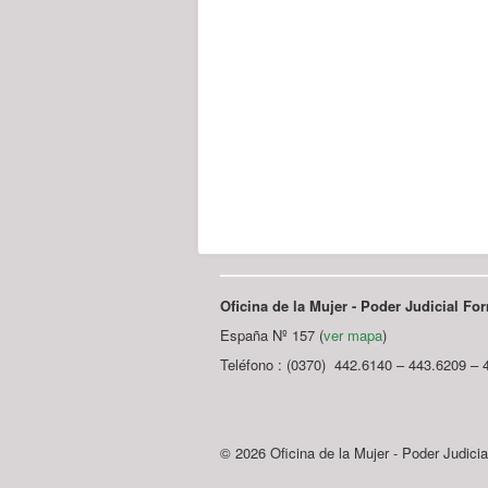
Oficina de la Mujer - Poder Judicial F
España Nº 157 (
ver mapa
)
Teléfono : (0370) 442.6140 – 443.6209 – 
© 2026 Oficina de la Mujer - Poder Judici