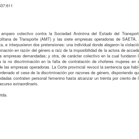
337:611
 amparo colectivo contra la Sociedad Anónima del Estado del Transport
olitana de Transporte (AMT) y las siete empresas operadoras de SAETA, 
ta, e interpusieron dos pretensiones: una individual donde alegaron la violaci
minación en razón del género a raíz de la imposibilidad de la actora de acced
s empresas demandadas; y otra, de carácter colectivo en la cual fundaron l
a la no discriminación en la falta de contratación de choferes mujeres en e
 de las empresas operadoras. La Corte provincial revocó la sentencia que hab
denado el cese de la discriminación por razones de género, disponiendo qu
dadas contraten personal femenino hasta alcanzar un treinta por ciento de l
ecurso extraordinario.
rida.