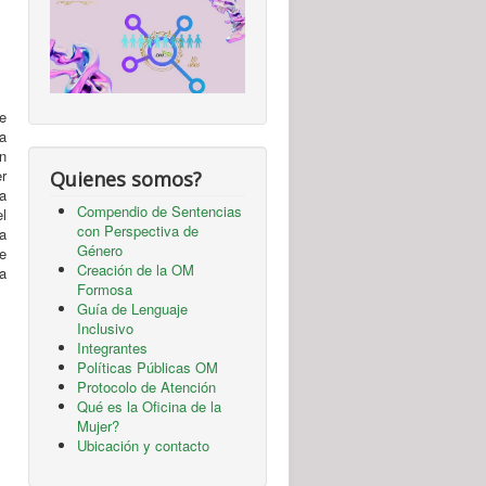
e
a
ón
er
Quienes somos?
a
Compendio de Sentencias
l
con Perspectiva de
ía
Género
e
Creación de la OM
a
Formosa
Guía de Lenguaje
Inclusivo
Integrantes
Políticas Públicas OM
Protocolo de Atención
Qué es la Oficina de la
Mujer?
Ubicación y contacto