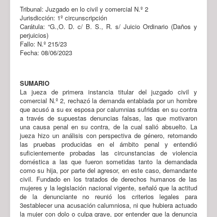
Tribunal: Juzgado en lo civil y comercial N.º 2
Jurisdicción: 1º circunscripción
Carátula: “G.,O. D. c/ B. S., R. s/ Juicio Ordinario (Daños y
perjuicios)
Fallo: N.º 215/23
Fecha: 08/06/2023
SUMARIO
La jueza de primera instancia titular del juzgado civil y
comercial N.º 2, rechazó la demanda entablada por un hombre
que acusó a su ex esposa por calumnias sufridas en su contra
a través de supuestas denuncias falsas, las que motivaron
una causa penal en su contra, de la cual salió absuelto. La
jueza hizo un análisis con perspectiva de género, retomando
las pruebas producidas en el ámbito penal y entendió
suficientemente probadas las circunstancias de violencia
doméstica a las que fueron sometidas tanto la demandada
como su hija, por parte del agresor, en este caso, demandante
civil. Fundado en los tratados de derechos humanos de las
mujeres y la legislación nacional vigente, señaló que la actitud
de la denunciante no reunió los criterios legales para
3establecer una acusación calumniosa, ni que hubiera actuado
la mujer con dolo o culpa grave, por entender que la denuncia