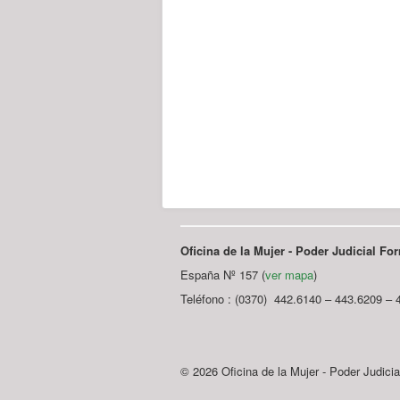
Oficina de la Mujer - Poder Judicial F
España Nº 157 (
ver mapa
)
Teléfono : (0370) 442.6140 – 443.6209 – 
© 2026 Oficina de la Mujer - Poder Judici