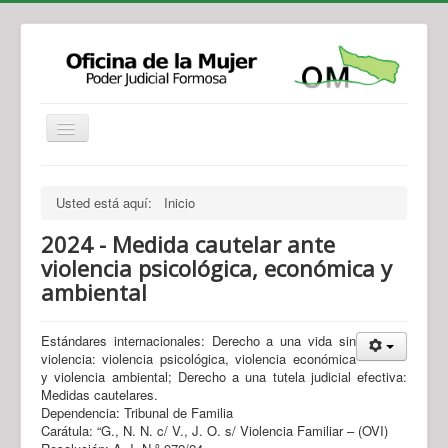
Institucional
Actividades
Jurisprudencia
Usted está aquí:
Inicio
Legislación
Novedades
2024 - Medida cautelar ante
Recursos y Servicios de Atención
Contacto
violencia psicológica, económica y
ambiental
Estándares internacionales: Derecho a una vida sin
violencia: violencia psicológica, violencia económica
y violencia ambiental; Derecho a una tutela judicial efectiva:
Medidas cautelares.
Dependencia: Tribunal de Familia
Carátula: “G., N. N. c/ V., J. O. s/ Violencia Familiar – (OVI)