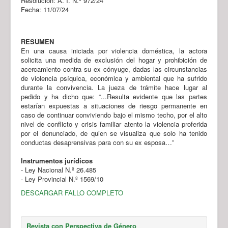
Resolución: A. I. N.º 972/24
Fecha: 11/07/24
RESUMEN
En una causa iniciada por violencia doméstica, la actora
solicita una medida de exclusión del hogar y prohibición de
acercamiento contra su ex cónyuge, dadas las circunstancias
de violencia psíquica, económica y ambiental que ha sufrido
durante la convivencia. La jueza de trámite hace lugar al
pedido y ha dicho que: “...Resulta evidente que las partes
estarían expuestas a situaciones de riesgo permanente en
caso de continuar conviviendo bajo el mismo techo, por el alto
nivel de conflicto y crisis familiar atento la violencia proferida
por el denunciado, de quien se visualiza que solo ha tenido
conductas desaprensivas para con su ex esposa…”
Instrumentos jurídicos
- Ley Nacional N.º 26.485
- Ley Provincial N.º 1569/10
DESCARGAR FALLO COMPLETO
Revista con Perspectiva de Género