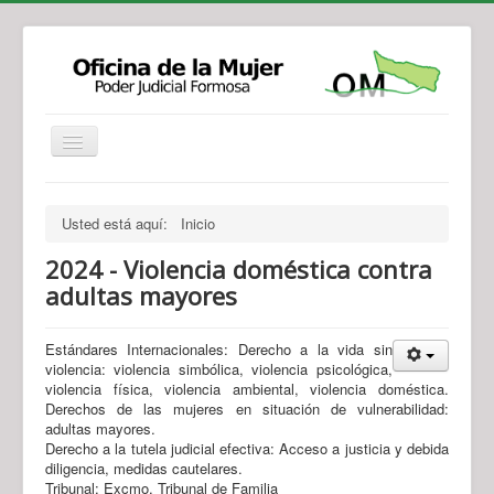
Institucional
Actividades
Jurisprudencia
Usted está aquí:
Inicio
Legislación
Novedades
2024 - Violencia doméstica contra
Recursos y Servicios de Atención
Contacto
adultas mayores
Estándares Internacionales: Derecho a la vida sin
violencia: violencia simbólica, violencia psicológica,
violencia física, violencia ambiental, violencia doméstica.
Derechos de las mujeres en situación de vulnerabilidad:
adultas mayores.
Derecho a la tutela judicial efectiva: Acceso a justicia y debida
diligencia, medidas cautelares.
Tribunal: Excmo. Tribunal de Familia