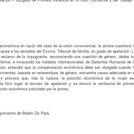
conómica en razón del cese de la unión convivencial, la actora cuestionó l
 causa a los estrados del Excmo. Tribunal de familia, en grado de apelación. 
l reclamo de la impugnante, reconociendo una cuestión de género, dados lo
forma, e invocando los tratados internacionales de Derechos Humanos de l
oto, entendió que la compensación económica debe ser otorgada cuando l
nvivientes, basada en estereotipos de género, encuentra causa adecuada en 
 y provoca que, tras la ruptura, la posición económica de la mujer se
 Se hizo lugar al recurso de apelación y se revocó la sentencia de primer
ción económica solicitado por la actora.
guimiento de Belém Do Pará.