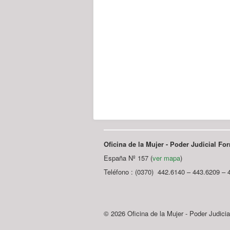
Oficina de la Mujer - Poder Judicial F
España Nº 157 (
ver mapa
)
Teléfono : (0370) 442.6140 – 443.6209 – 
© 2026 Oficina de la Mujer - Poder Judici