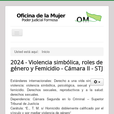
Institucional
Actividades
Jurisprudencia
Usted está aquí:
Inicio
Legislación
Novedades
2024 - Violencia simbólica, roles de
Recursos y Servicios de Atención
Contacto
género y Femicidio - Cámara II - STJ
Estándares internacionales: Derecho a una vida sin
violencia: violencia simbólica, psicológica, sexual y
femicidio. Derechos sexuales, reproductivos y a la salud:
derechos sexuales.
Dependencia: Cámara Segunda en lo Criminal – Superior
Tribunal de Justicia
Carátula: “E., T. M. s/ Homicidio doblemente calificado por el
vínculo y por mediar violencia de género”