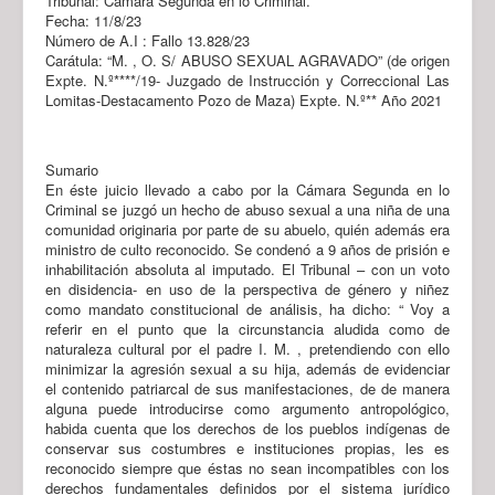
Tribunal: Cámara Segunda en lo Criminal.
Fecha: 11/8/23
Número de A.I : Fallo 13.828/23
Carátula: “M. , O. S/ ABUSO SEXUAL AGRAVADO” (de origen
Expte. N.º****/19- Juzgado de Instrucción y Correccional Las
Lomitas-Destacamento Pozo de Maza) Expte. N.º** Año 2021
Sumario
En éste juicio llevado a cabo por la Cámara Segunda en lo
Criminal se juzgó un hecho de abuso sexual a una niña de una
comunidad originaria por parte de su abuelo, quién además era
ministro de culto reconocido. Se condenó a 9 años de prisión e
inhabilitación absoluta al imputado. El Tribunal – con un voto
en disidencia- en uso de la perspectiva de género y niñez
como mandato constitucional de análisis, ha dicho: “ Voy a
referir en el punto que la circunstancia aludida como de
naturaleza cultural por el padre I. M. , pretendiendo con ello
minimizar la agresión sexual a su hija, además de evidenciar
el contenido patriarcal de sus manifestaciones, de de manera
alguna puede introducirse como argumento antropológico,
habida cuenta que los derechos de los pueblos indígenas de
conservar sus costumbres e instituciones propias, les es
reconocido siempre que éstas no sean incompatibles con los
derechos fundamentales definidos por el sistema jurídico