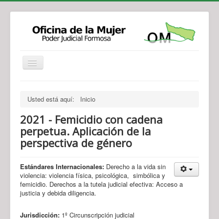
Institucional
Actividades
Jurisprudencia
Usted está aquí:
Inicio
Legislación
Novedades
2021 - Femicidio con cadena
Recursos y Servicios de Atención
Contacto
perpetua. Aplicación de la
perspectiva de género
Estándares Internacionales:
Derecho a la vida sin
violencia: violencia física, psicológica, simbólica y
femicidio. Derechos a la tutela judicial efectiva: Acceso a
justicia y debida diligencia.
Jurisdicción:
1º Circunscripción judicial