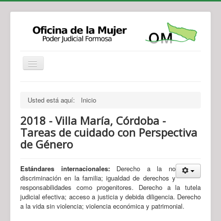
Institucional
Actividades
Jurisprudencia
Usted está aquí:
Inicio
Legislación
Novedades
2018 - Villa María, Córdoba -
Recursos y Servicios de Atención
Contacto
Tareas de cuidado con Perspectiva
de Género
Estándares internacionales:
Derecho a la no
discriminación en la familia; igualdad de derechos y
responsabilidades como progenitores. Derecho a la tutela
judicial efectiva;
acceso a justicia y debida diligencia. Derecho
a la vida sin violencia; violencia económica y patrimonial.