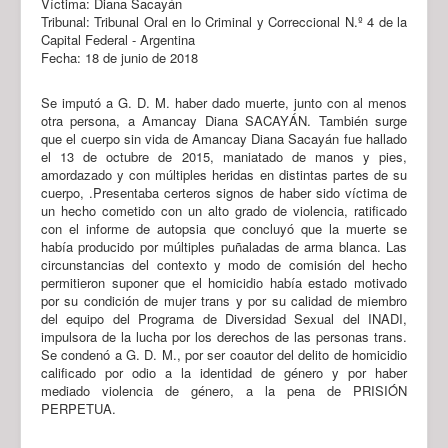
Víctima: Diana Sacayán
Tribunal: Tribunal Oral en lo Criminal y Correccional N.º 4 de la
Capital Federal - Argentina
Fecha: 18 de junio de 2018
Se imputó a G. D. M. haber dado muerte, junto con al menos
otra persona, a Amancay Diana SACAYÁN. También surge
que el cuerpo sin vida de Amancay Diana Sacayán fue hallado
el 13 de octubre de 2015, maniatado de manos y pies,
amordazado y con múltiples heridas en distintas partes de su
cuerpo, .Presentaba certeros signos de haber sido víctima de
un hecho cometido con un alto grado de violencia, ratificado
con el informe de autopsia que concluyó que la muerte se
había producido por múltiples puñaladas de arma blanca. Las
circunstancias del contexto y modo de comisión del hecho
permitieron suponer que el homicidio había estado motivado
por su condición de mujer trans y por su calidad de miembro
del equipo del Programa de Diversidad Sexual del INADI,
impulsora de la lucha por los derechos de las personas trans.
Se condenó a G. D. M., por ser coautor del delito de homicidio
calificado por odio a la identidad de género y por haber
mediado violencia de género, a la pena de PRISIÓN
PERPETUA.