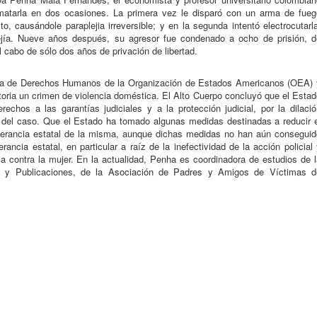
matarla en dos ocasiones. La primera vez le disparó con un arma de fueg
o, causándole paraplejia irreversible; y en la segunda intentó electrocutarl
ejía. Nueve años después, su agresor fue condenado a ocho de prisión, d
l cabo de sólo dos años de privación de libertad.
ana de Derechos Humanos de la Organización de Estados Americanos (OEA) 
storia un crimen de violencia doméstica. El Alto Cuerpo concluyó que el Esta
echos a las garantías judiciales y a la protección judicial, por la dilaci
nte del caso. Que el Estado ha tomado algunas medidas destinadas a reducir 
olerancia estatal de la misma, aunque dichas medidas no han aún conseguid
erancia estatal, en particular a raíz de la inefectividad de la acción policial
ncia contra la mujer. En la actualidad, Penha es coordinadora de estudios de 
es y Publicaciones, de la Asociación de Padres y Amigos de Víctimas d