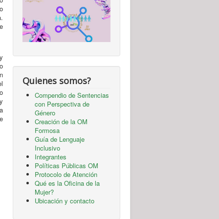
o
a.
e
y
do
ón
Quienes somos?
el
o
Compendio de Sentencias
 y
con Perspectiva de
la
Género
e
Creación de la OM
Formosa
Guía de Lenguaje
Inclusivo
Integrantes
Políticas Públicas OM
Protocolo de Atención
Qué es la Oficina de la
Mujer?
Ubicación y contacto