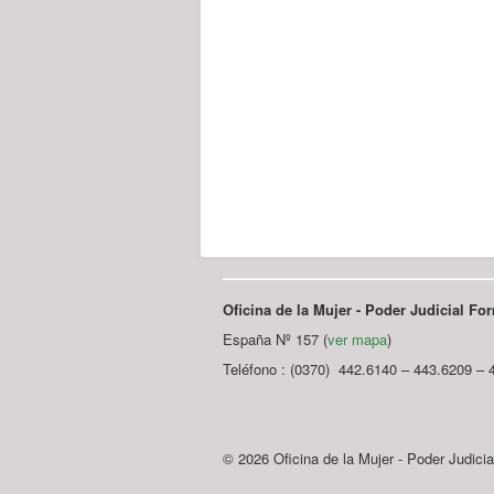
Oficina de la Mujer - Poder Judicial F
España Nº 157 (
ver mapa
)
Teléfono : (0370) 442.6140 – 443.6209 – 
© 2026 Oficina de la Mujer - Poder Judici