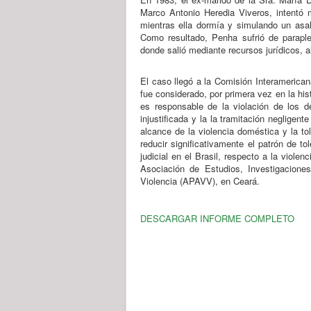
Marco Antonio Heredia Viveros, intentó 
mientras ella dormía y simulando un asalt
Como resultado, Penha sufrió de parapl
donde salió mediante recursos jurídicos, a
El caso llegó a la Comisión Interameric
fue considerado, por primera vez en la hi
es responsable de la violación de los der
injustificada y la la tramitación neglige
alcance de la violencia doméstica y la t
reducir significativamente el patrón de tol
judicial en el Brasil, respecto a la viole
Asociación de Estudios, Investigacion
Violencia (APAVV), en Ceará.
DESCARGAR INFORME COMPLETO