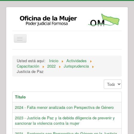
Institucional
Actividades
Jurisprudencia
Usted está aquí:
Inicio
Actividades
Legislación
Novedades
Capacitación
2022
Jurisprudencia
Justicia de Paz
Recursos y Servicios de Atención
Contacto
Mostrar #
Título
2024 - Falta menor analizada con Perspectiva de Género
2023 - Justicia de Paz y la debida diligencia de prevenir y
sancionar la violencia contra la mujer
2021 - Sentencia con Perspectiva de Género en la Justicia