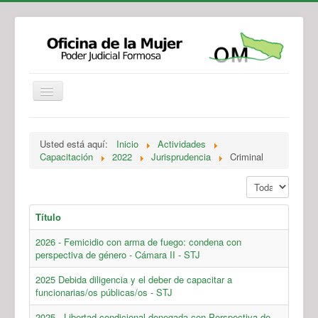
Institucional
Actividades
Jurisprudencia
Usted está aquí:
Inicio
Actividades
Legislación
Novedades
Capacitación
2022
Jurisprudencia
Criminal
Recursos y Servicios de Atención
Contacto
Mostrar #
Título
2026 - Femicidio con arma de fuego: condena con
perspectiva de género - Cámara II - STJ
2025 Debida diligencia y el deber de capacitar a
funcionarias/os públicas/os - STJ
2025 - Libertad condicional denegada con Perspectiva de