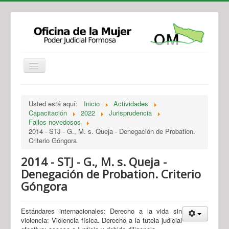
Institucional
Actividades
Jurisprudencia
Usted está aquí:
Inicio
Actividades
Legislación
Novedades
Capacitación
2022
Jurisprudencia
Fallos novedosos
Recursos y Servicios de Atención
Contacto
2014 - STJ - G., M. s. Queja - Denegación de Probation.
Criterio Góngora
2014 - STJ - G., M. s. Queja -
Denegación de Probation. Criterio
Góngora
Estándares internacionales: Derecho a la vida sin
violencia: Violencia física. Derecho a la tutela judicial