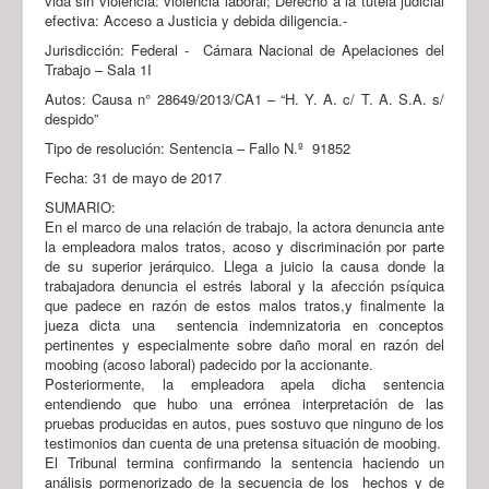
vida sin violencia: violencia laboral; Derecho a la tutela judicial
efectiva: Acceso a Justicia y debida diligencia.-
Jurisdicción: Federal - Cámara Nacional de Apelaciones del
Trabajo – Sala 1I
Autos: Causa n° 28649/2013/CA1 – “H. Y. A. c/ T. A. S.A. s/
despido”
Tipo de resolución: Sentencia – Fallo N.º 91852
Fecha: 31 de mayo de 2017
SUMARIO:
En el marco de una relación de trabajo, la actora denuncia ante
la empleadora malos tratos, acoso y discriminación por parte
de su superior jerárquico. Llega a juicio la causa donde la
trabajadora denuncia el estrés laboral y la afección psíquica
que padece en razón de estos malos tratos,y finalmente la
jueza dicta una sentencia indemnizatoria en conceptos
pertinentes y especialmente sobre daño moral en razón del
moobing (acoso laboral) padecido por la accionante.
Posteriormente, la empleadora apela dicha sentencia
entendiendo que hubo una errónea interpretación de las
pruebas producidas en autos, pues sostuvo que ninguno de los
testimonios dan cuenta de una pretensa situación de moobing.
El Tribunal termina confirmando la sentencia haciendo un
análisis pormenorizado de la secuencia de los hechos y de