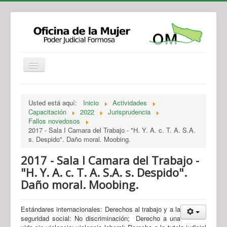
Institucional
Actividades
Jurisprudencia
Usted está aquí:
Inicio
Actividades
Legislación
Novedades
Capacitación
2022
Jurisprudencia
Fallos novedosos
Recursos y Servicios de Atención
Contacto
2017 - Sala I Camara del Trabajo - "H. Y. A. c. T. A. S.A.
s. Despido". Daño moral. Moobing.
2017 - Sala I Camara del Trabajo -
"H. Y. A. c. T. A. S.A. s. Despido".
Daño moral. Moobing.
Estándares internacionales: Derechos al trabajo y a la
seguridad social: No discriminación; Derecho a una