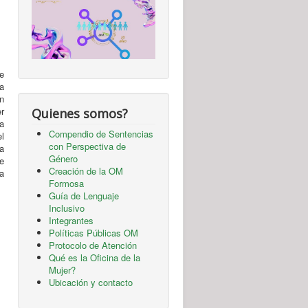
e
a
ón
er
Quienes somos?
a
Compendio de Sentencias
l
con Perspectiva de
ía
Género
e
Creación de la OM
a
Formosa
Guía de Lenguaje
Inclusivo
Integrantes
Políticas Públicas OM
Protocolo de Atención
Qué es la Oficina de la
Mujer?
Ubicación y contacto