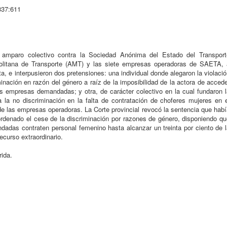
337:611
 amparo colectivo contra la Sociedad Anónima del Estado del Transport
olitana de Transporte (AMT) y las siete empresas operadoras de SAETA, 
ta, e interpusieron dos pretensiones: una individual donde alegaron la violaci
minación en razón del género a raíz de la imposibilidad de la actora de acced
s empresas demandadas; y otra, de carácter colectivo en la cual fundaron l
a la no discriminación en la falta de contratación de choferes mujeres en e
 de las empresas operadoras. La Corte provincial revocó la sentencia que hab
denado el cese de la discriminación por razones de género, disponiendo qu
dadas contraten personal femenino hasta alcanzar un treinta por ciento de l
ecurso extraordinario.
rida.