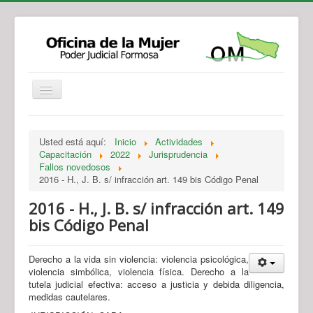
Institucional
Actividades
Jurisprudencia
Usted está aquí:
Inicio
Actividades
Legislación
Novedades
Capacitación
2022
Jurisprudencia
Fallos novedosos
Recursos y Servicios de Atención
Contacto
2016 - H., J. B. s/ infracción art. 149 bis Código Penal
2016 - H., J. B. s/ infracción art. 149
bis Código Penal
Derecho a la vida sin violencia: violencia psicológica,
violencia simbólica, violencia física. Derecho a la
tutela judicial efectiva: acceso a justicia y debida diligencia,
medidas cautelares.