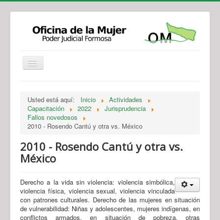
Institucional
Actividades
Jurisprudencia
Usted está aquí:
Inicio
Actividades
Legislación
Novedades
Capacitación
2022
Jurisprudencia
Fallos novedosos
Recursos y Servicios de Atención
Contacto
2010 - Rosendo Cantú y otra vs. México
2010 - Rosendo Cantú y otra vs.
México
Derecho a la vida sin violencia: violencia simbólica,
violencia física, violencia sexual, violencia vinculada
con patrones culturales. Derecho de las mujeres en situación
de vulnerabilidad: Niñas y adolescentes, mujeres indígenas, en
conflictos armados, en situación de pobreza, otras