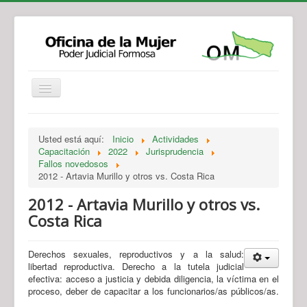
Institucional
Actividades
Jurisprudencia
Usted está aquí:
Inicio
Actividades
Legislación
Novedades
Capacitación
2022
Jurisprudencia
Fallos novedosos
Recursos y Servicios de Atención
Contacto
2012 - Artavia Murillo y otros vs. Costa Rica
2012 - Artavia Murillo y otros vs.
Costa Rica
Derechos sexuales, reproductivos y a la salud:
libertad reproductiva. Derecho a la tutela judicial
efectiva: acceso a justicia y debida diligencia, la víctima en el
proceso, deber de capacitar a los funcionarios/as públicos/as.