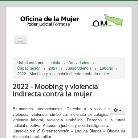
Institucional
Actividades
Jurisprudencia
Usted está aquí:
Inicio
Actividades
Legislación
Novedades
Capacitación
2021
Jurisprudencia
Laboral
2022 - Moobing y violencia indirecta contra la mujer
Recursos y Servicios de Atención
Contacto
2022 - Moobing y violencia
indirecta contra la mujer
Estándares Internacionales: Derecho a la vida sin
violencia: violencia simbólica, violencia psicológica,
violencia laboral, violencia simbólica. Derecho a la tutela
judicial efectiva: Acceso a justicia y debida diligencia.
Jurisdicción: 2º Circunscripción – Laguna Blanca – Oficina de
Violencia Intrafamiliar