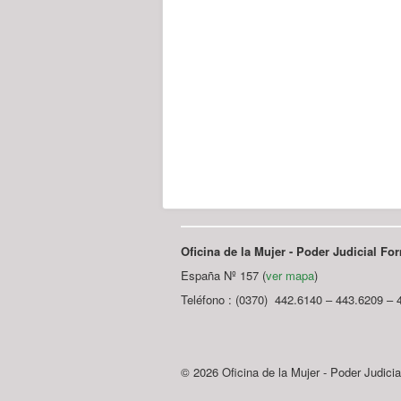
Oficina de la Mujer - Poder Judicial F
España Nº 157 (
ver mapa
)
Teléfono : (0370) 442.6140 – 443.6209 – 
© 2026 Oficina de la Mujer - Poder Judici