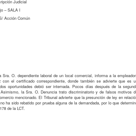
pción Judicial
jo – SALA I
 S/ Acción Común
a Sra. O. dependiente laboral de un local comercial, informa a la empleado
 con el certificado correspondiente, donde también se advierte que es u
 dos oportunidades debió ser internada. Pocos días después de la segund
. Asimismo, la Sra. O. Denuncia trato discriminatorio y de falsos motivos d
omercio mencionado. El Tribunal advierte que la presunción de ley en relaci
 no ha sido rebatido por prueba alguna de la demandada, por lo que determi
178 de la LCT.