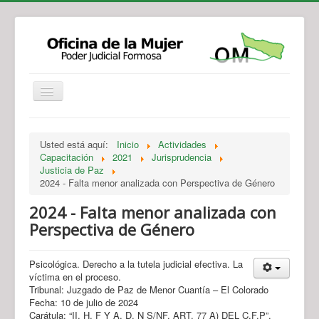
Institucional
Actividades
Jurisprudencia
Usted está aquí:
Inicio
Actividades
Legislación
Novedades
Capacitación
2021
Jurisprudencia
Justicia de Paz
Recursos y Servicios de Atención
Contacto
2024 - Falta menor analizada con Perspectiva de Género
2024 - Falta menor analizada con
Perspectiva de Género
Psicológica. Derecho a la tutela judicial efectiva. La
víctima en el proceso.
Tribunal: Juzgado de Paz de Menor Cuantía – El Colorado
Fecha: 10 de julio de 2024
Carátula: “II. H. F Y A. D. N S/NF. ART. 77 A) DEL C.F.P”.