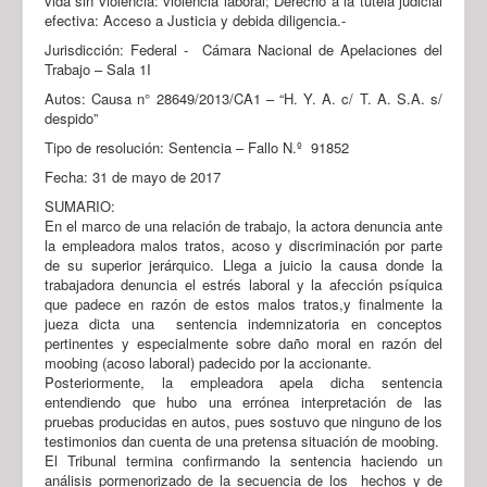
vida sin violencia: violencia laboral; Derecho a la tutela judicial
efectiva: Acceso a Justicia y debida diligencia.-
Jurisdicción: Federal - Cámara Nacional de Apelaciones del
Trabajo – Sala 1I
Autos: Causa n° 28649/2013/CA1 – “H. Y. A. c/ T. A. S.A. s/
despido”
Tipo de resolución: Sentencia – Fallo N.º 91852
Fecha: 31 de mayo de 2017
SUMARIO:
En el marco de una relación de trabajo, la actora denuncia ante
la empleadora malos tratos, acoso y discriminación por parte
de su superior jerárquico. Llega a juicio la causa donde la
trabajadora denuncia el estrés laboral y la afección psíquica
que padece en razón de estos malos tratos,y finalmente la
jueza dicta una sentencia indemnizatoria en conceptos
pertinentes y especialmente sobre daño moral en razón del
moobing (acoso laboral) padecido por la accionante.
Posteriormente, la empleadora apela dicha sentencia
entendiendo que hubo una errónea interpretación de las
pruebas producidas en autos, pues sostuvo que ninguno de los
testimonios dan cuenta de una pretensa situación de moobing.
El Tribunal termina confirmando la sentencia haciendo un
análisis pormenorizado de la secuencia de los hechos y de