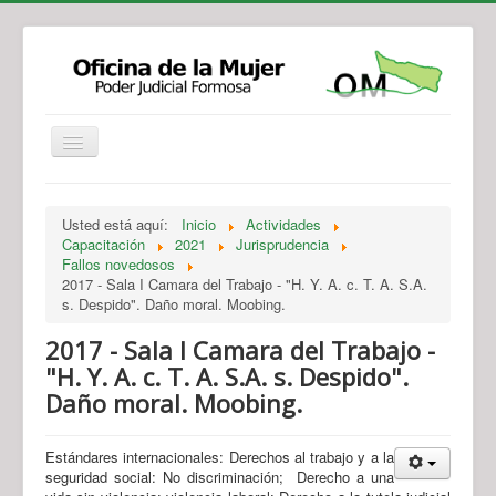
Institucional
Actividades
Jurisprudencia
Usted está aquí:
Inicio
Actividades
Legislación
Novedades
Capacitación
2021
Jurisprudencia
Fallos novedosos
Recursos y Servicios de Atención
Contacto
2017 - Sala I Camara del Trabajo - "H. Y. A. c. T. A. S.A.
s. Despido". Daño moral. Moobing.
2017 - Sala I Camara del Trabajo -
"H. Y. A. c. T. A. S.A. s. Despido".
Daño moral. Moobing.
Estándares internacionales: Derechos al trabajo y a la
seguridad social: No discriminación; Derecho a una