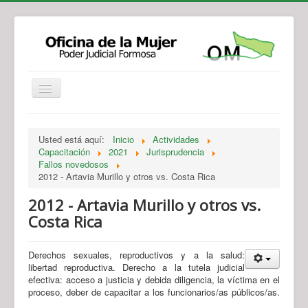
Institucional
Actividades
Jurisprudencia
Usted está aquí:
Inicio
Actividades
Legislación
Novedades
Capacitación
2021
Jurisprudencia
Fallos novedosos
Recursos y Servicios de Atención
Contacto
2012 - Artavia Murillo y otros vs. Costa Rica
2012 - Artavia Murillo y otros vs.
Costa Rica
Derechos sexuales, reproductivos y a la salud:
libertad reproductiva. Derecho a la tutela judicial
efectiva: acceso a justicia y debida diligencia, la víctima en el
proceso, deber de capacitar a los funcionarios/as públicos/as.