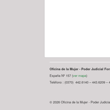
Oficina de la Mujer - Poder Judicial F
España Nº 157 (
ver mapa
)
Teléfono : (0370) 442.6140 – 443.6209 – 
© 2026 Oficina de la Mujer - Poder Judici