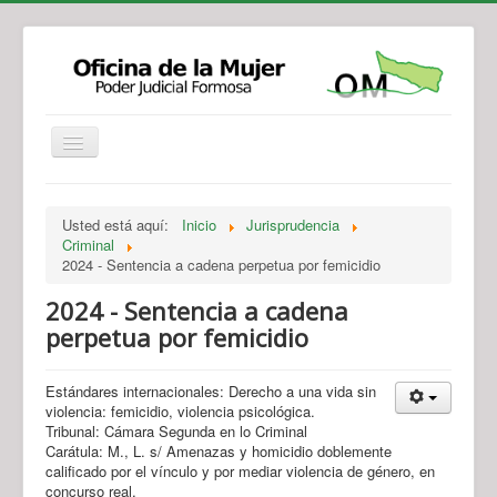
Institucional
Actividades
Jurisprudencia
Usted está aquí:
Inicio
Jurisprudencia
Legislación
Novedades
Criminal
2024 - Sentencia a cadena perpetua por femicidio
Recursos y Servicios de Atención
Contacto
2024 - Sentencia a cadena
perpetua por femicidio
Estándares internacionales: Derecho a una vida sin
violencia: femicidio, violencia psicológica.
Tribunal: Cámara Segunda en lo Criminal
Carátula: M., L. s/ Amenazas y homicidio doblemente
calificado por el vínculo y por mediar violencia de género, en
concurso real.