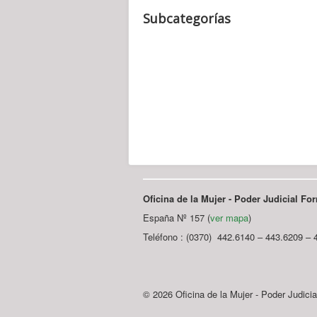
Subcategorías
Oficina de la Mujer - Poder Judicial F
España Nº 157 (
ver mapa
)
Teléfono : (0370) 442.6140 – 443.6209 – 
© 2026 Oficina de la Mujer - Poder Judici