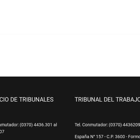
ICIO DE TRIBUNALES
TRIBUNAL DEL TRABAJ
nmutador: (0370) 4436.301 al
Tel. Conmutador: (0370) 443620
07
España N° 157 - C.P. 3600 - Form