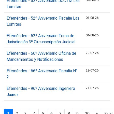
Efemérides - 52º Aniversario JCCTM Las
01-08-26
Lomitas
Efemérides - 52º Aniversario Fiscalía Las
01-08-26
Lomitas
Efemérides - 52º Aniversario Toma de
01-08-26
Jurisdicción 3º Circunscripción Judicial
Efemérides - 66º Aniversario Oficina de
29-07-26
Mandamientos y Notificaciones
Efemérides - 66º Aniversario Fiscalía N°
22-07-26
2
Efemérides - 96º Aniversario Ingeniero
21-07-26
Juarez
1
2
3
4
5
6
7
8
9
10
»
Final