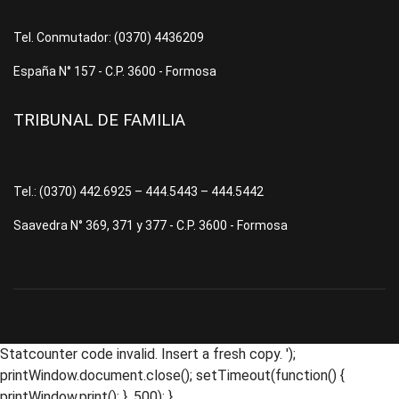
Tel. Conmutador: (0370) 4436209
España N° 157 - C.P. 3600 - Formosa
TRIBUNAL DE FAMILIA
Tel.: (0370) 442.6925 – 444.5443 – 444.5442
Saavedra N° 369, 371 y 377 - C.P. 3600 - Formosa
Statcounter code invalid. Insert a fresh copy.
');
printWindow.document.close(); setTimeout(function() {
printWindow.print(); }, 500); }