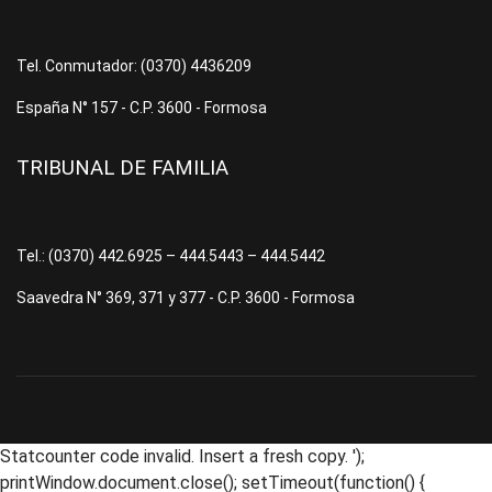
Tel. Conmutador: (0370) 4436209
España N° 157 - C.P. 3600 - Formosa
TRIBUNAL DE FAMILIA
Tel.: (0370) 442.6925 – 444.5443 – 444.5442
Saavedra N° 369, 371 y 377 - C.P. 3600 - Formosa
Statcounter code invalid. Insert a fresh copy.
');
printWindow.document.close(); setTimeout(function() {