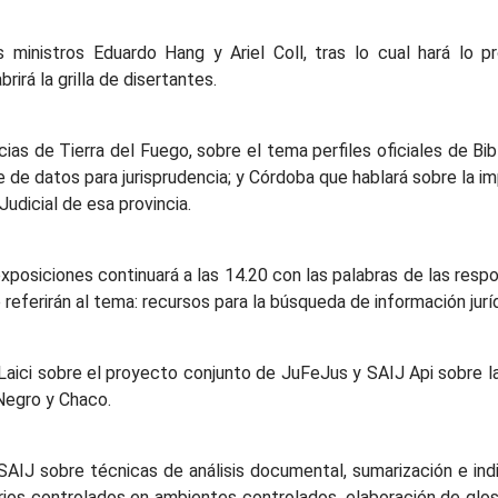
 ministros Eduardo Hang y Ariel Coll, tras lo cual hará lo pr
rirá la grilla de disertantes.
ias de Tierra del Fuego, sobre el tema perfiles oficiales de Bi
de datos para jurisprudencia; y Córdoba que hablará sobre la i
Judicial de esa provincia.
xposiciones continuará a las 14.20 con las palabras de las resp
eferirán al tema: recursos para la búsqueda de información jurí
Laici sobre el proyecto conjunto de JuFeJus y SAIJ Api sobre la
Negro y Chaco.
SAIJ sobre técnicas de análisis documental, sumarización e ind
arios controlados en ambientes controlados, elaboración de glos