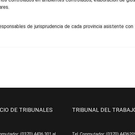
ares.
 responsables de jurisprudencia de cada provincia asistente co
ICIO DE TRIBUNALES
TRIBUNAL DEL TRABA
onmutador: (0370) 4436.301 al
Tel. Conmutador: (0370) 44362