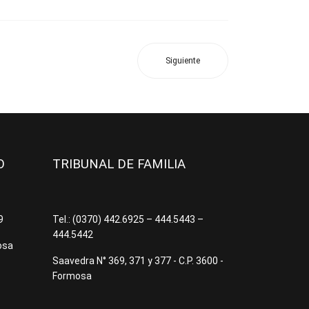
Siguiente
JO
TRIBUNAL DE FAMILIA
09
Tel.: (0370) 442.6925 – 444.5443 –
444.5442
osa
Saavedra N° 369, 371 y 377 - C.P. 3600 -
Formosa