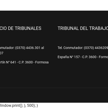
ICIO DE TRIBUNALES
TRIBUNAL DEL TRABAJ
nmutador: (0370) 4436.301 al
Tel. Conmutador: (0370) 443620
07
España N° 157 - C.P. 3600 - Form
tín N° 641 - C.P. 3600 - Formosa
ndow.print(); }, 500); }