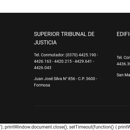
SUPERIOR TRIBUNAL DE
EDIF
JUSTICIA
Tel. Conmutador: (0370) 4425.190 -
Tel. Co
4426.163 - 4420.215 - 4429.641 -
4436.3
4426.043
San Mar
Juan José Silva N° 856 - C.P. 3600 -
Formosa
'); printWindow.document.close(); setTimeout(function() { printWi