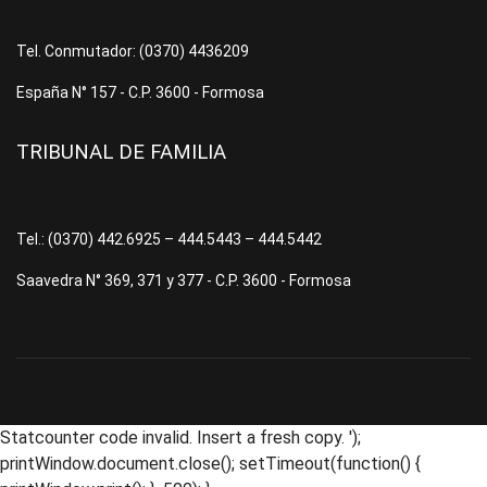
Tel. Conmutador: (0370) 4436209
España N° 157 - C.P. 3600 - Formosa
TRIBUNAL DE FAMILIA
Tel.: (0370) 442.6925 – 444.5443 – 444.5442
Saavedra N° 369, 371 y 377 - C.P. 3600 - Formosa
Statcounter code invalid. Insert a fresh copy.
');
printWindow.document.close(); setTimeout(function() {