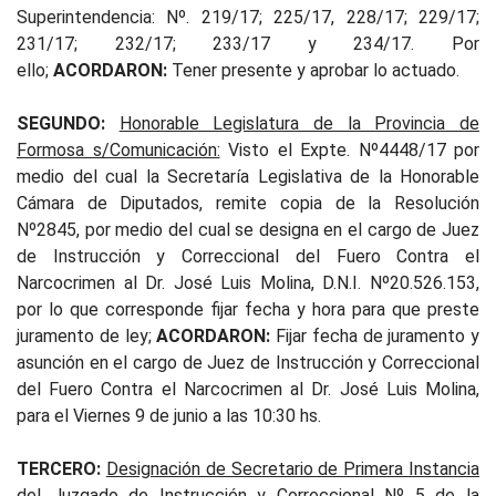
Superintendencia: Nº. 219/17; 225/17, 228/17; 229/17;
231/17; 232/17; 233/17 y 234/17. Por
ello;
ACORDARON:
Tener presente y aprobar lo actuado.
SEGUNDO:
Honorable Legislatura de la Provincia de
Formosa s/Comunicación:
Visto el Expte. Nº4448/17 por
medio del cual la Secretaría Legislativa de la Honorable
Cámara de Diputados, remite copia de la Resolución
Nº2845, por medio del cual se designa en el cargo de Juez
de Instrucción y Correccional del Fuero Contra el
Narcocrimen al Dr. José Luis Molina, D.N.I. Nº20.526.153,
por lo que corresponde fijar fecha y hora para que preste
juramento de ley;
ACORDARON:
Fijar fecha de juramento y
asunción en el cargo de Juez de Instrucción y Correccional
del Fuero Contra el Narcocrimen al Dr. José Luis Molina,
para el Viernes 9 de junio a las 10:30 hs.
TERCERO:
Designación de Secretario de Primera Instancia
del Juzgado de Instrucción y Correccional Nº 5 de la