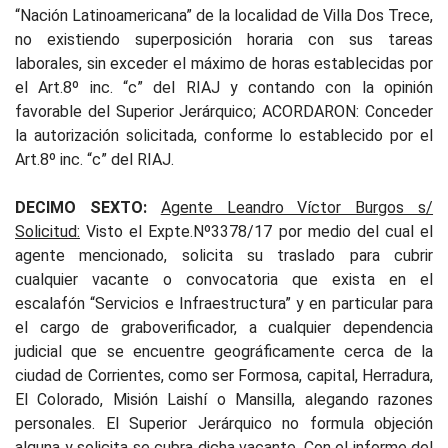
“Nación Latinoamericana” de la localidad de Villa Dos Trece,
no existiendo superposición horaria con sus tareas
laborales, sin exceder el máximo de horas establecidas por
el Art.8º inc. “c” del RIAJ y contando con la opinión
favorable del Superior Jerárquico; ACORDARON: Conceder
la autorización solicitada, conforme lo establecido por el
Art.8º inc. “c” del RIAJ.
DECIMO SEXTO:
Agente Leandro Víctor Burgos s/
Solicitud:
Visto el Expte.Nº3378/17 por medio del cual el
agente mencionado, solicita su traslado para cubrir
cualquier vacante o convocatoria que exista en el
escalafón “Servicios e Infraestructura” y en particular para
el cargo de graboverificador, a cualquier dependencia
judicial que se encuentre geográficamente cerca de la
ciudad de Corrientes, como ser Formosa, capital, Herradura,
El Colorado, Misión Laishí o Mansilla, alegando razones
personales. El Superior Jerárquico no formula objeción
alguna y solicita se cubra dicha vacante. Con el informe del