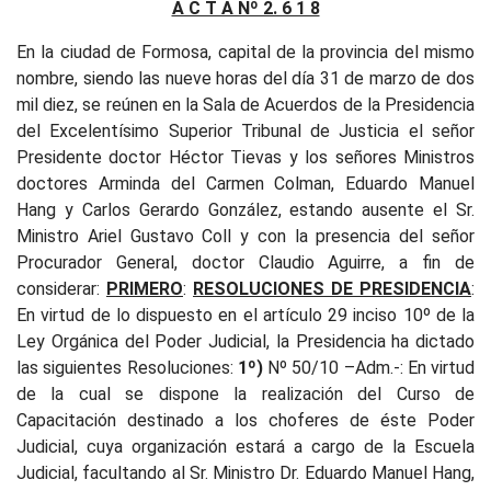
A C T A Nº 2. 6 1 8
En la ciudad de Formosa, capital de la provincia del mismo
nombre, siendo las nueve horas del día 31 de marzo de dos
mil diez, se reúnen en la Sala de Acuerdos de la Presidencia
del Excelentísimo Superior Tribunal de Justicia el señor
Presidente doctor Héctor Tievas y los señores Ministros
doctores Arminda del Carmen Colman, Eduardo Manuel
Hang y Carlos Gerardo González, estando ausente el Sr.
Ministro Ariel Gustavo Coll y con la presencia del señor
Procurador General, doctor Claudio Aguirre, a fin de
considerar:
PRIMERO
:
RESOLUCIONES DE PRESIDENCIA
:
En virtud de lo dispuesto en el artículo 29 inciso 10º de la
Ley Orgánica del Poder Judicial, la Presidencia ha dictado
las siguientes Resoluciones:
1º)
Nº 50/10 –Adm.-:
En virtud
de la cual se dispone la realización del Curso de
Capacitación destinado a los choferes de éste Poder
Judicial, cuya organización estará a cargo de la Escuela
Judicial, facultando al Sr. Ministro Dr. Eduardo Manuel Hang,