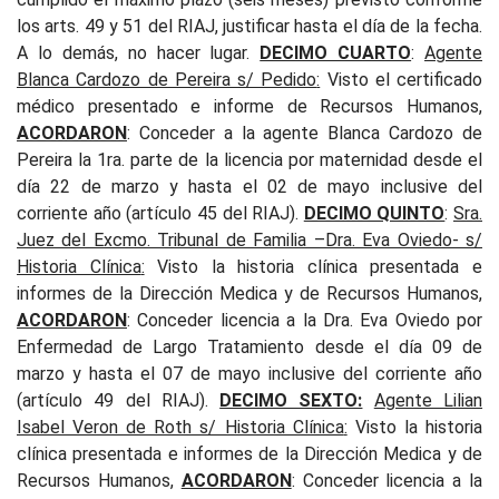
los arts. 49 y 51 del RIAJ, justificar hasta el día de la fecha.
A lo demás, no hacer lugar.
DECIMO CUARTO
:
Agente
Blanca Cardozo de Pereira s/ Pedido
:
Visto el certificado
médico presentado e informe de Recursos Humanos,
ACORDARON
:
Conceder a la agente Blanca Cardozo de
Pereira la 1ra. parte de la licencia por maternidad desde el
día 22 de marzo y hasta el 02 de mayo inclusive del
corriente año (artículo 45 del RIAJ).
DECIMO QUINTO
:
Sra.
Juez del Excmo. Tribunal de Familia –Dra. Eva Oviedo- s/
Historia Clínica
:
Visto la historia clínica presentada e
informes de la Dirección Medica y de Recursos Humanos,
ACORDARON
:
Conceder licencia a la Dra. Eva Oviedo por
Enfermedad de Largo Tratamiento desde el día 09 de
marzo y hasta el 07 de mayo inclusive del corriente año
(artículo 49 del RIAJ).
DECIMO SEXTO:
A
gente Lilian
Isabel Veron de Roth s/ Historia Clínica
:
Visto la historia
clínica presentada e informes de la Dirección Medica y de
Recursos Humanos,
ACORDARON
:
Conceder licencia a la