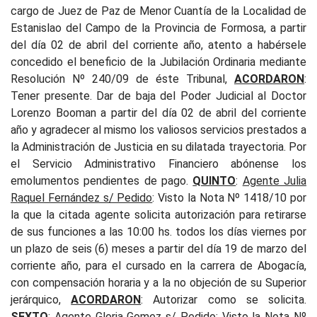
cargo de Juez de Paz de Menor Cuantía de la Localidad de
Estanislao del Campo de la Provincia de Formosa, a partir
del día 02 de abril del corriente año, atento a habérsele
concedido el beneficio de la Jubilación Ordinaria mediante
Resolución Nº 240/09 de éste Tribunal,
ACORDARON
:
Tener presente. Dar de baja del Poder Judicial al Doctor
Lorenzo Booman a partir del día 02 de abril del corriente
año y agradecer al mismo los valiosos servicios prestados a
la Administración de Justicia en su dilatada trayectoria. Por
el Servicio Administrativo Financiero abónense los
emolumentos pendientes de pago.
QUINTO
:
Agente Julia
Raquel Fernández s/ Pedido
: Visto la Nota Nº 1418/10 por
la que la citada agente solicita autorización para retirarse
de sus funciones a las 10:00 hs. todos los días viernes por
un plazo de seis (6) meses a partir del día 19 de marzo del
corriente año, para el cursado en la carrera de Abogacía,
con compensación horaria y a la no objeción de su Superior
jerárquico,
ACORDARON
: Autorizar como se solicita.
SEXTO
:
Agente Gloria Gomez s/ Pedido:
Visto la Nota Nº