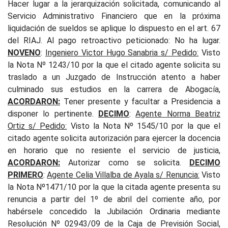
Hacer lugar a la jerarquización solicitada, comunicando al
Servicio Administrativo Financiero que en la próxima
liquidación de sueldos se aplique lo dispuesto en el art. 67
del RIAJ. Al pago retroactivo peticionado: No ha lugar.
NOVENO
:
Ingeniero Victor Hugo Sanabria s/ Pedido
:
Visto
la Nota Nº 1243/10 por la que el citado agente solicita su
traslado a un Juzgado de Instrucción atento a haber
culminado sus estudios en la carrera de Abogacía,
ACORDARON:
Tener presente y facultar a Presidencia a
disponer lo pertinente.
DECIMO
:
Agente Norma Beatriz
Ortiz s/ Pedido
:
Visto la Nota Nº 1545/10 por la que el
citado agente solicita autorización para ejercer la docencia
en horario que no resiente el servicio de justicia,
ACORDARON:
Autorizar como se solicita.
DECIMO
PRIMERO
:
Agente Celia Villalba de Ayala s/ Renuncia
:
Visto
la Nota Nº1471/10 por la que la citada agente presenta su
renuncia a partir del 1º de abril del corriente año, por
habérsele concedido la Jubilación Ordinaria mediante
Resolución Nº 02943/09 de la Caja de Previsión Social,