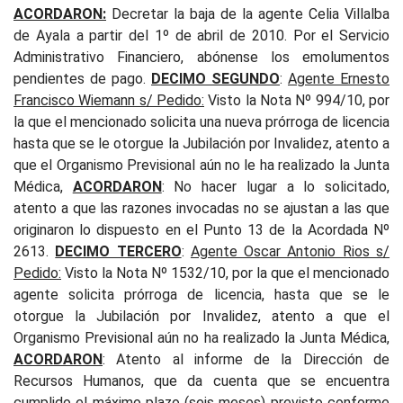
ACORDARON:
Decretar la baja de la agente Celia Villalba
de Ayala a partir del 1º de abril de 2010. Por el Servicio
Administrativo Financiero, abónense los emolumentos
pendientes de pago.
DECIMO SEGUNDO
:
Agente Ernesto
Francisco Wiemann s/ Pedido
:
Visto la Nota Nº 994/10, por
la que el mencionado solicita una nueva prórroga de licencia
hasta que se le otorgue la Jubilación por Invalidez, atento a
que el Organismo Previsional aún no le ha realizado la Junta
Médica,
ACORDARON
: No hacer lugar a lo solicitado,
atento a que las razones invocadas no se ajustan a las que
originaron lo dispuesto en el Punto 13 de la Acordada Nº
2613.
DECIMO TERCERO
:
Agente Oscar Antonio Rios s/
Pedido
:
Visto la Nota Nº 1532/10, por la que el mencionado
agente solicita prórroga de licencia, hasta que se le
otorgue la Jubilación por Invalidez, atento a que el
Organismo Previsional aún no ha realizado la Junta Médica,
ACORDARON
: Atento al informe de la Dirección de
Recursos Humanos, que da cuenta que se encuentra
cumplido el máximo plazo (seis meses) previsto conforme