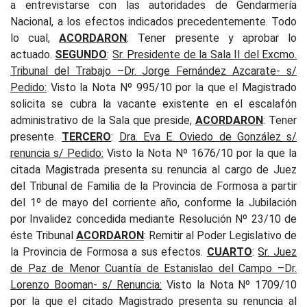
a entrevistarse con las autoridades de Gendarmería
Nacional, a los efectos indicados precedentemente.
Todo
lo cual,
ACORDARON
: Tener presente y aprobar lo
actuado.
SEGUNDO
:
Sr. Presidente de la Sala II del Excmo.
Tribunal del Trabajo –Dr. Jorge Fernández Azcarate- s/
Pedido:
Visto la Nota Nº 995/10 por la que el Magistrado
solicita se cubra la vacante existente en el escalafón
administrativo de la Sala que preside,
ACORDARON
: Tener
presente.
TERCERO
:
Dra. Eva E. Oviedo de González s/
renuncia s/ Pedido:
Visto la Nota Nº 1676/10 por la que la
citada Magistrada presenta su renuncia al cargo de Juez
del Tribunal de Familia de la Provincia de Formosa a partir
del 1º de mayo del corriente año, conforme la Jubilación
por Invalidez concedida mediante Resolución Nº 23/10 de
éste Tribunal
ACORDARON
: Remitir al Poder Legislativo de
la Provincia de Formosa a sus efectos.
CUARTO
:
Sr. Juez
de Paz de Menor Cuantía de Estanislao del Campo –Dr.
Lorenzo Booman- s/ Renuncia:
Visto la Nota Nº 1709/10
por la que el citado Magistrado presenta su renuncia al