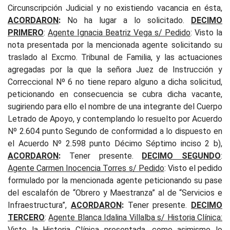
Circunscripción Judicial y no existiendo vacancia en ésta,
ACORDARON
:
No ha lugar a lo solicitado.
DECIMO
PRIMERO
:
Agente Ignacia Beatriz Vega s/ Pedido
: Visto la
nota presentada por la mencionada agente solicitando su
traslado al Excmo. Tribunal de Familia, y las actuaciones
agregadas por la que la señora Juez de Instrucción y
Correccional Nº 6 no tiene reparo alguno a dicha solicitud,
peticionando en consecuencia se cubra dicha vacante,
sugiriendo para ello el nombre de una integrante del Cuerpo
Letrado de Apoyo, y contemplando lo resuelto por Acuerdo
Nº 2.604 punto Segundo de conformidad a lo dispuesto en
el Acuerdo Nº 2.598 punto Décimo Séptimo inciso 2 b),
ACORDARON
:
T
ener presente.
DECIMO SEGUNDO
:
Agente Carmen Inocencia Torres s/ Pedido
: Visto el pedido
formulado por la mencionada agente peticionando su pase
del escalafón de “Obrero y Maestranza” al de “Servicios e
Infraestructura”,
ACORDARON
:
Tener presente.
DECIMO
TERCERO
:
Agente Blanca Idalina Villalba s/ Historia Clínica
:
Visto la Historia Clínica presentada, como asimismo lo