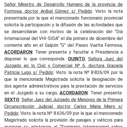
Señor Ministro de Desarrollo Humano de la provincia de
Formosa, doctor Aníbal Gómez s/ Pedido
: Visto la nota
presentada por la que el mencionado funcionario provincial
solicita la participación y la difusión de las actividades que
se desarrollaran con motivo de la celebración del “Día
Internacional del VHI-SIDA” el día primero de diciembre del
corriente año en el Galpón “G” del Paseo Vuelta Fermosa
,
ACORDARON
:
Tener presente y facultar a Presidencia a
disponer lo que corresponda
.
QUINTO
:
Señora Juez del
Juzgado en lo Civil y Comercial Nº 6, doctora Graciela
Patricia Lugo s/ Pedido
:
Visto la nota Nº 8.826/09 por la
que la mencionada Magistrada solicita la designación de
dos agente administrativos para la prestación de servicios
en el Juzgado a su cargo,
ACORDARON
: Tener presente.
SEXTO
:
Señor Juez del Juzgado de Menores de la Primera
Circunscripción Judicial, doctor Carlos Maria Miers s/
Pedido
:
Visto la nota Nº 8.636/09 por la que el mencionado
Magistrado solicita la provisión de pasajes y viáticos para
asegurar su asistencia al “Seminario Internacional sobre