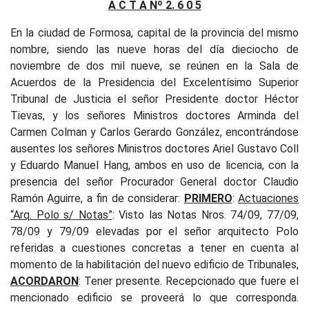
A C T A Nº 2. 6 0 5
En la ciudad de Formosa, capital de la provincia del mismo
nombre, siendo las nueve horas del día dieciocho de
noviembre de dos mil nueve, se reúnen en la Sala de
Acuerdos de la Presidencia del Excelentísimo Superior
Tribunal de Justicia el señor Presidente doctor Héctor
Tievas, y los señores Ministros doctores Arminda del
Carmen Colman y Carlos Gerardo González, encontrándose
ausentes los señores Ministros doctores Ariel Gustavo Coll
y Eduardo Manuel Hang, ambos en uso de licencia, con la
presencia del señor Procurador General doctor Claudio
Ramón Aguirre, a fin de considerar:
PRIMERO
:
Actuaciones
“Arq. Polo s/ Notas”
: Visto las Notas Nros. 74/09, 77/09,
78/09 y 79/09 elevadas por el señor arquitecto Polo
referidas a cuestiones concretas a tener en cuenta al
momento de la habilitación del nuevo edificio de Tribunales
,
ACORDARON
: Tener presente. Recepcionado que fuere el
mencionado edificio se proveerá lo que corresponda.