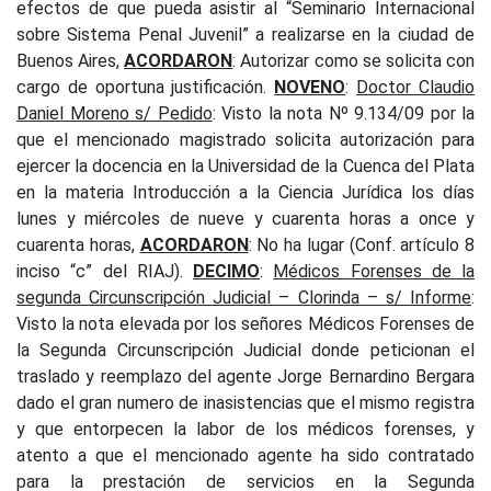
efectos de que pueda asistir al “Seminario Internacional
sobre Sistema Penal Juvenil” a realizarse en la ciudad de
Buenos Aires,
ACORDARON
: Autorizar como se solicita con
cargo de oportuna justificación.
NOVENO
:
Doctor Claudio
Daniel Moreno s/ Pedido
:
Visto la nota Nº 9.134/09 por la
que el mencionado magistrado solicita autorización para
ejercer la docencia en la Universidad de la Cuenca del Plata
en la materia Introducción a la Ciencia Jurídica los días
lunes y miércoles de nueve y cuarenta horas a once y
cuarenta horas,
ACORDARON
: No ha lugar (Conf. artículo 8
inciso “c” del RIAJ).
DECIMO
:
Médicos Forenses de la
segunda Circunscripción Judicial – Clorinda – s/ Informe
:
Visto la nota elevada por los señores Médicos Forenses de
la Segunda Circunscripción Judicial donde peticionan el
traslado y reemplazo del agente Jorge Bernardino Bergara
dado el gran numero de inasistencias que el mismo registra
y que entorpecen la labor de los médicos forenses, y
atento a que el mencionado agente ha sido contratado
para la prestación de servicios en la Segunda