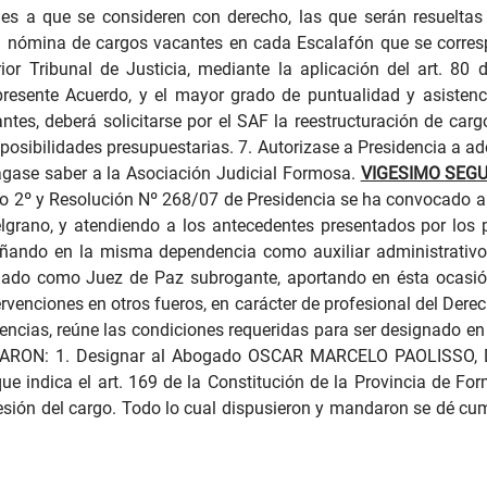
s a que se consideren con derecho, las que serán resueltas po
e la nómina de cargos vacantes en cada Escalafón que se corre
r Tribunal de Justicia, mediante la aplicación del art. 80 de
presente Acuerdo, y el mayor grado de puntualidad y asisten
tes, deberá solicitarse por el SAF la reestructuración de cargo
s posibilidades presupuestarias. 7. Autorizase a Presidencia a a
Hágase saber a la Asociación Judicial Formosa.
VIGESIMO SEG
o 2º y Resolución Nº 268/07 de Presidencia se ha convocado a 
lgrano, y atendiendo a los antecedentes presentados por los 
eñando en la misma dependencia como auxiliar administrativo
ñado como Juez de Paz subrogante, aportando en ésta ocasió
rvenciones en otros fueros, en carácter de profesional del Der
ncias, reúne las condiciones requeridas para ser designado en e
ORDARON: 1. Designar al Abogado OSCAR MARCELO PAOLISSO, D
ue indica el art. 169 de la Constitución de la Provincia de Fo
sión del cargo. T
odo lo cual dispusieron y mandaron se dé cu