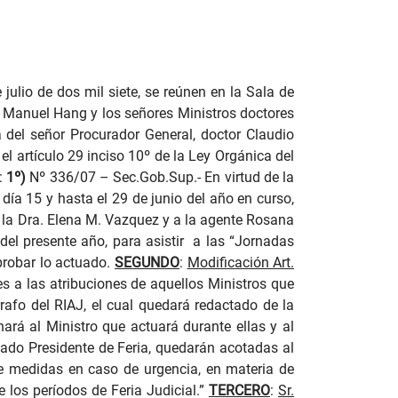
julio de dos mil siete, se reúnen en la Sala de
o Manuel Hang y los señores Ministros doctores
 del señor Procurador General, doctor Claudio
 el artículo 29 inciso 10º de la Ley Orgánica del
:
1º)
Nº 336/07
– Sec.Gob.Sup.- En virtud de la
día 15 y hasta el 29 de junio del año en curso,
 la Dra. Elena M. Vazquez y a la agente Rosana
del presente año, para asistir
a las “Jornadas
probar lo actuado
.
SEGUNDO
:
Modificación Art.
es a las atribuciones de aquellos Ministros que
rrafo del RIAJ, el cual quedará redactado de la
nará al Ministro que actuará durante ellas y al
nado Presidente de Feria, quedarán acotadas al
 de medidas en caso de urgencia, en materia de
 los períodos de Feria Judicial.”
TERCERO
:
Sr.