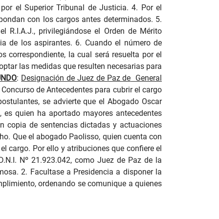
r el Superior Tribunal de Justicia. 4. Por el
spondan con los cargos antes determinados. 5.
l R.I.A.J., privilegiándose el Orden de Mérito
cia de los aspirantes. 6. Cuando el número de
s correspondiente, la cual será resuelta por el
doptar las medidas que resulten necesarias para
UNDO
:
Designación de Juez de Paz de
General
Concurso de Antecedentes para cubrir el cargo
postulantes, se advierte que el Abogado Oscar
, es quien ha aportado mayores antecedentes
n copia de sentencias dictadas y actuaciones
echo. Que el abogado Paolisso, quien cuenta con
l cargo. Por ello y atribuciones que confiere el
.N.I. Nº 21.923.042, como Juez de Paz de la
rmosa. 2. Facultase a Presidencia a disponer la
mplimiento, ordenando se comunique a quienes