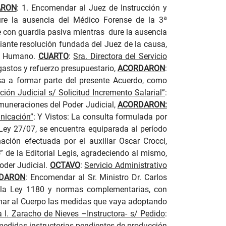
ARON
: 1. Encomendar al Juez de Instrucción y
dure la ausencia del Médico Forense de la 3ª
e con guardia pasiva mientras
dure la ausencia
ediante resolución fundada del Juez de la causa,
llo Humano.
CUARTO
:
Sra. Directora del Servicio
gastos y refuerzo presupuestario,
ACORDARON
:
asa a formar parte del presente Acuerdo, como
ión Judicial s/ Solicitud Incremento Salarial”
:
remuneraciones del Poder Judicial,
ACORDARON:
unicación”
: Y
Vistos: La consulta formulada por
 Ley 27/07, se encuentra equiparada al período
ción efectuada por el auxiliar Oscar Crocci,
” de la Editorial Legis, agradeciendo al mismo,
Poder Judicial.
OCTAVO
:
Servicio Administrativo
DARON
: Encomendar al Sr. Ministro Dr. Carlos
de la Ley 1180 y normas complementarias, con
mar al Cuerpo las medidas que vaya adoptando
a I. Zaracho de Nieves –Instructora- s/ Pedido
:
r medidas instructorias pendientes de producción