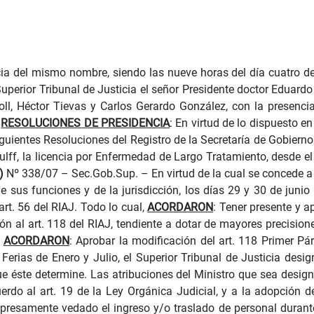
ia del mismo nombre, siendo las nueve horas del día cuatro de 
Superior Tribunal de Justicia el señor Presidente doctor Eduard
l, Héctor Tievas y Carlos Gerardo González, con la presencia
RESOLUCIONES DE PRESIDENCIA
: En virtud de lo dispuesto en
iguientes Resoluciones del Registro de la Secretaría de Gobierno
ff, la licencia por Enfermedad de Largo Tratamiento, desde el 
)
Nº 338/07 – Sec.Gob.Sup. – En virtud de la cual se concede a
 sus funciones y de la jurisdicción, los días 29 y 30 de junio 
art. 56 del RIAJ. Todo lo cual,
ACORDARON
: Tener presente y a
n al art. 118 del RIAJ, tendiente a dotar de mayores precision
,
ACORDARON
: Aprobar la modificación del art. 118 Primer Pá
erias de Enero y Julio, el Superior Tribunal de Justicia desig
ue éste determine. Las atribuciones del Ministro que sea desig
uerdo al art. 19 de la Ley Orgánica Judicial, y a la adopción
presamente vedado el ingreso y/o traslado de personal durante