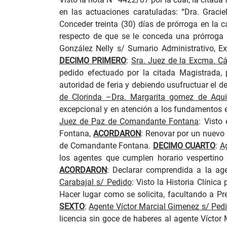
en las actuaciones caratuladas: “Dra. Graci
Conceder treinta (30) días de prórroga en la 
respecto de que se le conceda una prórroga a
González Nelly s/ Sumario Administrativo, 
DECIMO PRIMERO
:
Sra. Juez de la Excma. Cá
pedido efectuado por la citada Magistrada, 
autoridad de feria y debiendo usufructuar el 
de Clorinda –Dra. Margarita gomez de Aqui
excepcional y en atención a los fundamentos e
Juez de Paz de Comandante Fontana
: Visto
Fontana,
ACORDARON
: Renovar por un nuevo 
de Comandante Fontana.
DECIMO CUARTO
:
A
los agentes que cumplen horario vespertino 
ACORDARON
: Declarar comprendida a la age
Carabajal s/ Pedido
: Visto la Historia Clíni
Hacer lugar como se solicita, facultando a Pr
SEXTO
:
Agente Víctor Marcial Gimenez s/ Ped
licencia sin goce de haberes al agente Víctor 