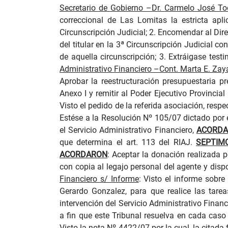
Secretario de Gobierno –Dr. Carmelo José To
correccional de Las Lomitas la estricta apl
Circunscripción Judicial; 2. Encomendar al Di
del titular en la 3ª Circunscripción Judicial c
de aquella circunscripción; 3. Extráigase tes
Administrativo Financiero –Cont. Marta E. Zaya
Aprobar la reestructuración presupuestaria p
Anexo I y remitir al Poder Ejecutivo Provincial
Visto el pedido de la referida asociación, resp
Estése a la Resolución Nº 105/07 dictado por 
el Servicio Administrativo Financiero,
ACORDA
que determina el art. 113 del RIAJ.
SEPTIM
ACORDARON
: Aceptar la donación realizada p
con copia al legajo personal del agente y dispo
Financiero s/ Informe
:
Visto el informe sobre 
Gerardo Gonzalez, para que realice las tare
intervención del Servicio Administrativo Financ
a fin que este Tribunal resuelva en cada caso
Visto la nota Nº 4422/07 por la cual, la citada