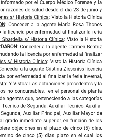
lo informado por el Cuerpo Médico Forense y la
r razones de salud desde el día 23 de junio y
es s/ Historia Clínica
: Visto la Historia Clínica
ON
:
Conceder a la agente María Rosa Thones
la licencia por enfermedad al finalizar la feria
Sbardella s/ Historia Clínica
: Visto la Historia
RDARON
:
Conceder a la agente Carmen Beatriz
eanudando la licencia por enfermedad al finalizar
ss s/ Historia Clínica
: Visto la Historia Clínica
Conceder a la agente Cristina Zieseniss licencia
ia por enfermedad al finalizar la feria invernal,
sta
:
Y Vistos: Las actuaciones precedentes y la
gos no concursables,
en el personal de planta
de agentes que, perteneciendo a las categorías
r Técnico de Segunda, Auxiliar Técnico, Auxiliar
 Segunda, Auxiliar Principal, Auxiliar Mayor de
l grado inmediato superior, en función de los
biere objeciones en el plazo de cinco (5) días,
rmino de cinco (5) días plazo en el cual los