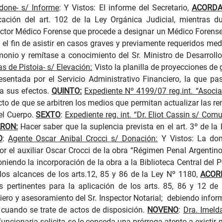
done- s/ Informe
: Y Vistos: El informe del Secretario,
ACORD
icación del art. 102 de la Ley Orgánica Judicial, mientras 
rector Médico Forense que procede a designar un Médico Forens
on el fin de asistir en casos graves y previamente requeridos m
timonio y remítase a conocimiento del Sr. Ministro de Desarro
s de Pistoia- s/ Elevación:
Visto la planilla de proyecciones de 
resentada por el Servicio Administrativo Financiero, la que p
 a sus efectos.
QUINTO:
Expediente Nº 4199/07 reg.int. “Asociac
ecto de que se arbitren los medios que permitan actualizar las 
el Cuerpo.
SEXTO
:
Expediente reg. int. “Dr. Eliot Cassin s/ Com
RON:
Hacer saber que la suplencia prevista en el art. 3º de la
O
:
Agente Oscar Anibal Crocci s/ Donación:
Y Vistos: La dona
or el auxiliar Oscar Crocci de la obra “Régimen Penal Argentino
niendo la incorporación de la obra a la Biblioteca Central del 
los alcances de los arts.12, 85 y 86 de la Ley Nº 1180,
ACOR
as pertinentes para la aplicación de los arts. 85, 86 y 12 
iero y asesoramiento del Sr. Inspector Notarial;
debiendo infor
 cuando se trate de actos de disposición.
NOVENO
:
Dra. Imeld
 funcionaria solicita se le conceda una prórroga atento a existi