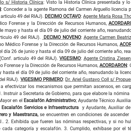
 s/ Historia Clínica
: Visto la Historia Clínica presentada y 
N
:
Conceder a la agente Ramona del Carmen Arguello licencia po
 articulo 49 del RIAJ)
.
DECIMO OCTAVO
:
Agente María Rosa Thon
dico Forense y la Dirección de Recursos Humanos,
ACORDAR
e mayo y hasta el día 09 de julio del corriente año, reanudando 
rticulo 49 del RIAJ).
DECIMO NOVENO
:
Agente Carmen Beatriz 
erpo Médico Forense y la Dirección de Recursos Humanos,
ACO
 día 26 de junio y hasta el día 09 de julio del corriente año, r
 (Conf. articulo 49 del RIAJ)
.
VIGESIMO
:
Agente Cristina Zieseni
co Forense y la Dirección de Recursos Humanos,
ACORDARON
:
hasta el día 09 de julio del corriente año, reanudando la licenc
 del RIAJ).
VIGESIMO PRIMERO
:
Dr. Ariel Gustavo Coll s/ Propue
 a efectivizar los mecanismos que permitan ascensos, en car
Instruir a Secretaria de Gobierno, para que elabore la nómina 
 Mayor en el
Escalafón Administrativo
; Ayudante Técnico Auxilia
l
Escalafón Servicios e Infraestructura
y Ayudante, Auxiliar de
rero y Maestranza,
se encuentren en condiciones de ascender a
.J.. 2. Exhibida que fueren las nóminas respectivas, y si no hu
 cada categoría y escalafón. 3. Cumplido, exhíbase por el té