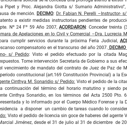
ela Pipet y Proc. Alejandra Giotta s/ Sumario Administrativo
causa de mención.
DECIMO
:
Dr. Fabian N. Perelli –Instructor- s
tento a existir medidas instructorias pendientes de producc
Expte. Nº 24 Fº 59 Año 2007,
ACORDARON
: Conceder treinta 
mara de Apelaciones en lo Civil y Comercial –Dra. Lucrecia M
para cumplir servicios durante la próxima Feria Judicial,
AC
descanso compensatorio en el transcurso del año 2007.
DECIMO
no- s/ Pedido
: Visto el pedido efectuado por la citada Ma
xpuestos. Tome intervención Secretaría de Gobierno a sus efe
 el vencimiento de mandato del contrato de Juez de Paz de 
período constitucional (art.169 Constitución Provincial) a la
gente Cinthya M. Sonaridio s/ Pedido:
Visto el pedido de la cit
a continuación del término del horario matutino y siendo p
nte Cinthya Sonaridio, en los términos del Acta 2500 Pto. 
ca presentada y lo informado por el Cuerpo Médico Forense y l
esidencia
a disponer
un cambio de tareas cuando lo consider
ido:
Visto el pedido de licencia sin goce de haberes del agente 
Marcial Jiménez, desde el 31 de julio al 31 de diciembre
de 20