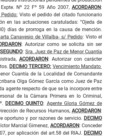
”, Expte. Nº 22 Fº 59 Año 2007,
ACORDARON
:
/ Pedido:
Visto el pedido del citado funcionario
ión en las actuaciones caratuladas: “Ojeda de
(30) días de prorroga en la causa de mención.
arta Canavesio de Villalba- s/ Pedido
:
Visto el
ORDARON
: Autorizar como se solicita sin ser
 SEGUNDO
:
Sra. Juez de Paz de Menor Cuantía
gistrada,
ACORDARON
: Autorizar con carácter
ctos.
DECIMO TERCERO:
Vencimiento Mandato
Menor Cuantía de la Localidad de Comandante
 Escribana Olga Gómez García como Juez de Paz
ada agente respecto de que se la incorpore entre
ersonal de la Cámara Primera en lo Criminal,
6º.
DECIMO QUINTO
:
Agente Gloria Gómez de
a Dirección de Recursos Humanos,
ACORDARON
:
e oportuno y por razones de servicio.
DECIMO
Víctor Marcial Gimenez,
ACORDARON
:
Conceder
07, por aplicación del art.58 del RIAJ
.
DECIMO