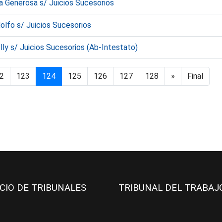
a Generosa s/ Juicios Sucesorios
olfo s/ Juicios Sucesorios
ly s/ Juicios Sucesorios (Ab-Intestato)
2
123
124
125
126
127
128
»
Final
ICIO DE TRIBUNALES
TRIBUNAL DEL TRABA