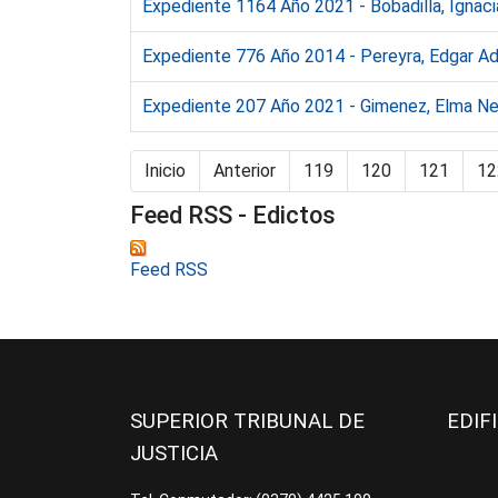
Expediente 1164 Año 2021 - Bobadilla, Ignaci
Expediente 776 Año 2014 - Pereyra, Edgar Ad
Expediente 207 Año 2021 - Gimenez, Elma Nel
Inicio
Anterior
119
120
121
12
Feed RSS - Edictos
Feed RSS
SUPERIOR TRIBUNAL DE
EDIF
JUSTICIA