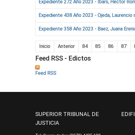
Expediente 272 Año 2023 - Ibars, Héctor Rom
Expediente 438 Año 2023 - Ojeda, Laurencio s
Expediente 358 Año 2023 - Baez, Juana Erenia
Inicio
Anterior
84
85
86
87
Feed RSS - Edictos
Feed RSS
SUPERIOR TRIBUNAL DE
EDIF
JUSTICIA