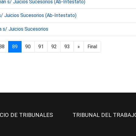
án s/ Juicios Sucesorios (Ab-Intestato)
/ Juicios Sucesorios (Ab-Intestato)
 s/ Juicios Sucesorios
88
89
90
91
92
93
»
Final
ICIO DE TRIBUNALES
TRIBUNAL DEL TRABA