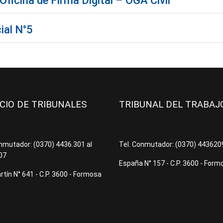
ficina de Firma Digital – OGA Civil
ial N°5
ICIO DE TRIBUNALES
TRIBUNAL DEL TRABA
onmutador: (0370) 4436.301 al
Tel. Conmutador: (0370) 44362
07
España N° 157 - C.P. 3600 - Form
tín N° 641 - C.P. 3600 - Formosa