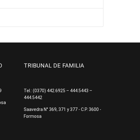
JO
TRIBUNAL DE FAMILIA
09
Tel.: (0370) 442.6925 – 444.5443 –
444.5442
osa
Saavedra N° 369, 371 y 377 - C.P. 3600 -
Formosa