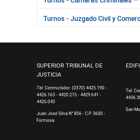
Turnos - Cámaras Criminales – O
Turnos - Juzgado Civil y Comerc
SUPERIOR TRIBUNAL DE
EDIF
JUSTICIA
Tel. Conmutador: (0370) 4425.190 -
Tel. C
4426.163 - 4420.215 - 4429.641 -
4436.3
4426.043
San Mar
Juan José Silva N° 856 - C.P. 3600 -
Formosa