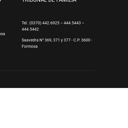
O
TRIBUNAL DE FAMILIA
9
Tel.: (0370) 442.6925 – 444.5443 –
444.5442
osa
Saavedra N° 369, 371 y 377 - C.P. 3600 -
Formosa