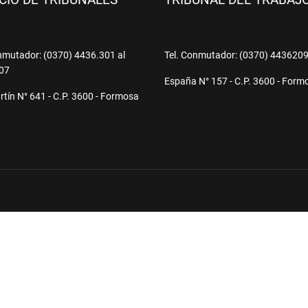
ICIO DE TRIBUNALES
TRIBUNAL DEL TRABAJ
nmutador: (0370) 4436.301 al
Tel. Conmutador: (0370) 443620
07
España N° 157 - C.P. 3600 - Form
tín N° 641 - C.P. 3600 - Formosa